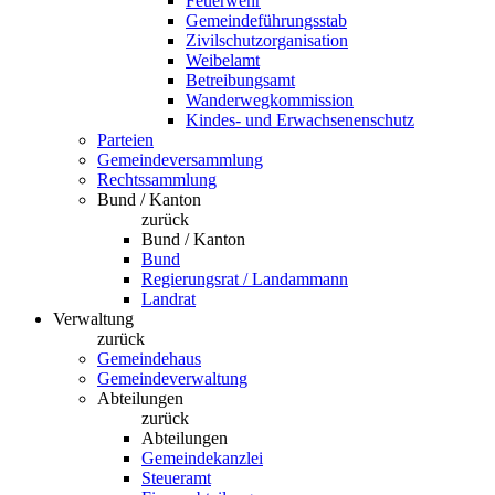
Feuerwehr
Gemeindeführungsstab
Zivilschutzorganisation
Weibelamt
Betreibungsamt
Wanderwegkommission
Kindes- und Erwachsenenschutz
Parteien
Gemeindeversammlung
Rechtssammlung
Bund / Kanton
zurück
Bund / Kanton
Bund
Regierungsrat / Landammann
Landrat
Verwaltung
zurück
Gemeindehaus
Gemeindeverwaltung
Abteilungen
zurück
Abteilungen
Gemeindekanzlei
Steueramt