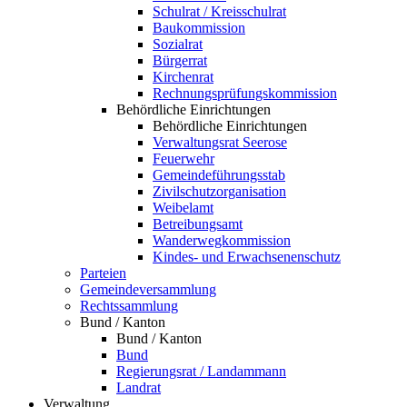
Schulrat / Kreisschulrat
Baukommission
Sozialrat
Bürgerrat
Kirchenrat
Rechnungsprüfungskommission
Behördliche Einrichtungen
Behördliche Einrichtungen
Verwaltungsrat Seerose
Feuerwehr
Gemeindeführungsstab
Zivilschutzorganisation
Weibelamt
Betreibungsamt
Wanderwegkommission
Kindes- und Erwachsenenschutz
Parteien
Gemeindeversammlung
Rechtssammlung
Bund / Kanton
Bund / Kanton
Bund
Regierungsrat / Landammann
Landrat
Verwaltung