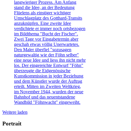
langwieriger Prozess. Am Anfang
stand die Idee, an der Bedeutung
Flüelens als einstiger wichtiger
Umschlagplatz des Gotthard-Transits
anzuknüpfen. Eine zweite Idee
verdichtete er immer noch ortsbezogen
im Bildthema "Bucht der Fischer".
Zwei Tage vor Eingabetermin aber
geschah etwas völlig Unerwartetes.
Den Maler überfiel "sozusagen
naturgewaltig wie der Föhn selber"
eine neue Idee und liess ihn nicht mehr
los. Der eingereichte Entwurf "Föhn"
überzeugte die Eidgenössische
Kunstkommission in jeder Beziehung
und dem Künstler wurde der Auftrag
erteilt. Mitten im Zweiten Weltkrieg,
im November 1944, wurden der neue
Bahnhof und das neuentstandene
Wandbild "Föhnwacht" eingeweiht.
Weitere laden
Portrait