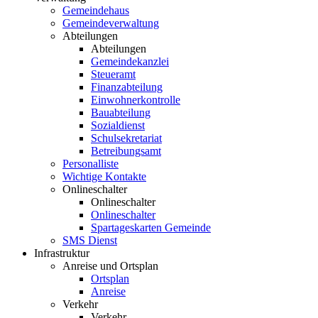
Gemeindehaus
Gemeindeverwaltung
Abteilungen
Abteilungen
Gemeindekanzlei
Steueramt
Finanzabteilung
Einwohnerkontrolle
Bauabteilung
Sozialdienst
Schulsekretariat
Betreibungsamt
Personalliste
Wichtige Kontakte
Onlineschalter
Onlineschalter
Onlineschalter
Spartageskarten Gemeinde
SMS Dienst
Infrastruktur
Anreise und Ortsplan
Ortsplan
Anreise
Verkehr
Verkehr