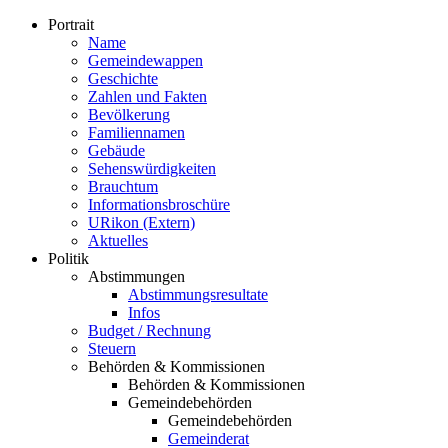
Portrait
Name
Gemeindewappen
Geschichte
Zahlen und Fakten
Bevölkerung
Familiennamen
Gebäude
Sehenswürdigkeiten
Brauchtum
Informationsbroschüre
URikon (Extern)
Aktuelles
Politik
Abstimmungen
Abstimmungsresultate
Infos
Budget / Rechnung
Steuern
Behörden & Kommissionen
Behörden & Kommissionen
Gemeindebehörden
Gemeindebehörden
Gemeinderat