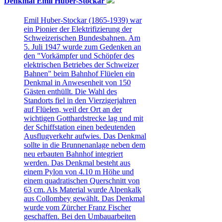
Denkmal Emil Huber-Stockar
Emil Huber-Stockar (1865-1939) war
ein Pionier der Elektrifizierung der
Schweizerischen Bundesbahnen. Am
5. Juli 1947 wurde zum Gedenken an
den "Vorkämpfer und Schöpfer des
elektrischen Betriebes der Schweizer
Bahnen" beim Bahnhof Flüelen ein
Denkmal in Anwesenheit von 150
Gästen enthüllt. Die Wahl des
Standorts fiel in den Vierzigerjahren
auf Flüelen, weil der Ort an der
wichtigen Gotthardstrecke lag und mit
der Schiffstation einen bedeutenden
Ausflugverkehr aufwies. Das Denkmal
sollte in die Brunnenanlage neben dem
neu erbauten Bahnhof integriert
werden. Das Denkmal besteht aus
einem Pylon von 4.10 m Höhe und
einem quadratischen Querschnitt von
63 cm. Als Material wurde Alpenkalk
aus Collombey gewählt. Das Denkmal
wurde vom Zürcher Franz Fischer
geschaffen. Bei den Umbauarbeiten