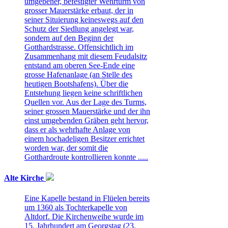
umgebener, befestigter Wehrturm von
grosser Mauerstärke erbaut, der in
seiner Situierung keineswegs auf den
Schutz der Siedlung angelegt war,
sondern auf den Beginn der
Gotthardstrasse. Offensichtlich im
Zusammenhang mit diesem Feudalsitz
entstand am oberen See-Ende eine
grosse Hafenanlage (an Stelle des
heutigen Bootshafens). Über die
Entstehung liegen keine schriftlichen
Quellen vor. Aus der Lage des Turms,
seiner grossen Mauerstärke und der ihn
einst umgebenden Gräben geht hervor,
dass er als wehrhafte Anlage von
einem hochadeligen Besitzer errichtet
worden war, der somit die
Gotthardroute kontrollieren konnte .....
Alte Kirche
Eine Kapelle bestand in Flüelen bereits
um 1360 als Tochterkapelle von
Altdorf. Die Kirchenweihe wurde im
15. Jahrhundert am Georgstag (23.