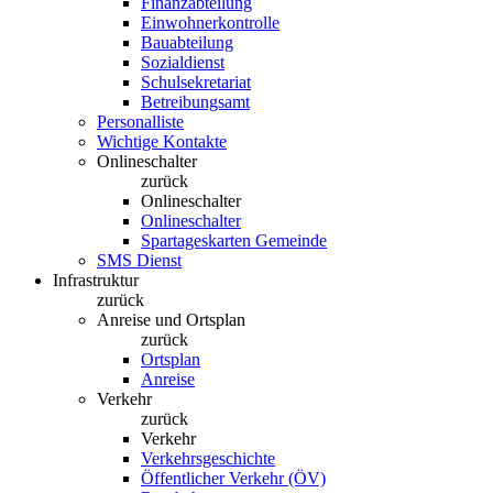
Finanzabteilung
Einwohnerkontrolle
Bauabteilung
Sozialdienst
Schulsekretariat
Betreibungsamt
Personalliste
Wichtige Kontakte
Onlineschalter
zurück
Onlineschalter
Onlineschalter
Spartageskarten Gemeinde
SMS Dienst
Infrastruktur
zurück
Anreise und Ortsplan
zurück
Ortsplan
Anreise
Verkehr
zurück
Verkehr
Verkehrsgeschichte
Öffentlicher Verkehr (ÖV)