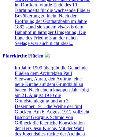
im Dorfkern wurde Ende des 19.
Jahrhunderts für die wachsende Flüeler
Bevölkerung zu klein. Nach der
Eröffnung der Gotthardbahn im Jahre
1882 stand sie zudem vis-à-vis dem
Bahnhof in lärmiger Umgebung. Die
Lage des Friedhofs an der nahen
Seelage war auch nicht ideal...
Pfarrkirche Flüelen
Im Jahre 1909 übergibt die Gemeinde
Flüelen dem Architekten Paul
Siegwart, Aarau, den Auftrag, eine
neue Kirche auf dem Grundbühl zu
bauen. Nach einem knappen Jahr folgt
am 21. August 1910 die
Grundsteinlegung und am 3.
Dezember 1911 die Weihe der fünf
Glocken. Am 6. August 1912 vollzieht
Bischof Georgius Schmid von
Grüneck die feierliche Konsekration
der Herz-Jesu-Kirche. Mit der Wahl
des Jugendstiles rückte der Architekt