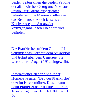
beiden Seiten knien die beiden Patrone
der alten Kirche, Georg und Nikolaus.
Parallel zur Kirche ausgerichtet
befindet sich die Marienkapelle oder
das Beinhaus, die sich jenseits der
Kirchstrasse, am Ansatz der
kreuzgangähnlichen Friedhofhallen
befinden.
Die Pfarrkirche auf dem Grundbühl
verbindet das Dorf mit dem Ausserdorf
und trohnt über dem Urnersee. Sie
wurde am 6. August 1912 eingeweiht.
Informationen finden Sie auf der
Homepage unter "Bau der Pfarrkirche"
oder im Kirchenführer. Dieser kann
beim Pfarreisekretariat Flüelen für Fr.
10.-- bezogen werden, Tel. 041 870 11
50.