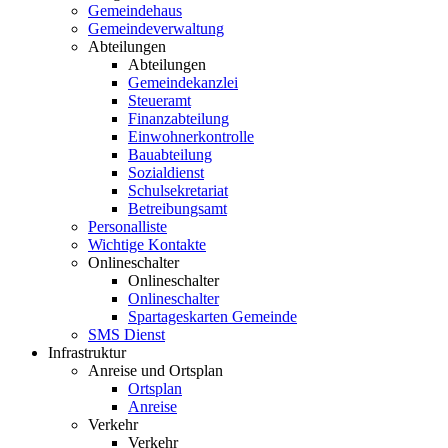
Gemeindehaus
Gemeindeverwaltung
Abteilungen
Abteilungen
Gemeindekanzlei
Steueramt
Finanzabteilung
Einwohnerkontrolle
Bauabteilung
Sozialdienst
Schulsekretariat
Betreibungsamt
Personalliste
Wichtige Kontakte
Onlineschalter
Onlineschalter
Onlineschalter
Spartageskarten Gemeinde
SMS Dienst
Infrastruktur
Anreise und Ortsplan
Ortsplan
Anreise
Verkehr
Verkehr