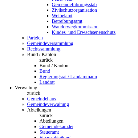
Gemeindeführungsstab
Zivilschutzorganisation
Weibelamt
Betreibungsamt
Wanderwegkommission
Kindes- und Erwachsenenschutz
Parteien
Gemeindeversammlung
Rechtssammlung
Bund / Kanton
zurück
Bund / Kanton
Bund
Regierungsrat / Landammann
Landrat
Verwaltung
zurück
Gemeindehaus
Gemeindeverwaltung
Abteilungen
zurück
Abteilungen
Gemeindekanzlei
Steueramt
Finanzabteilung