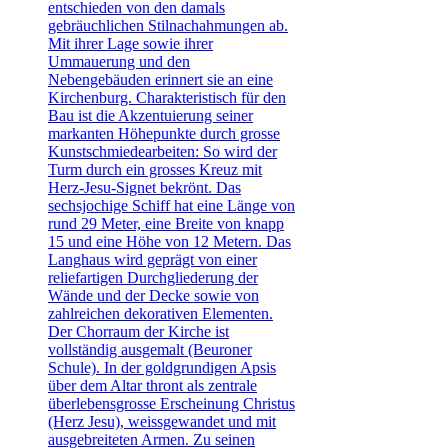
entschieden von den damals
gebräuchlichen Stilnachahmungen ab.
Mit ihrer Lage sowie ihrer
Ummauerung und den
Nebengebäuden erinnert sie an eine
Kirchenburg. Charakteristisch für den
Bau ist die Akzentuierung seiner
markanten Höhepunkte durch grosse
Kunstschmiedearbeiten: So wird der
Turm durch ein grosses Kreuz mit
Herz-Jesu-Signet bekrönt. Das
sechsjochige Schiff hat eine Länge von
rund 29 Meter, eine Breite von knapp
15 und eine Höhe von 12 Metern. Das
Langhaus wird geprägt von einer
reliefartigen Durchgliederung der
Wände und der Decke sowie von
zahlreichen dekorativen Elementen.
Der Chorraum der Kirche ist
vollständig ausgemalt (Beuroner
Schule). In der goldgrundigen Apsis
über dem Altar thront als zentrale
überlebensgrosse Erscheinung Christus
(Herz Jesu), weissgewandet und mit
ausgebreiteten Armen. Zu seinen