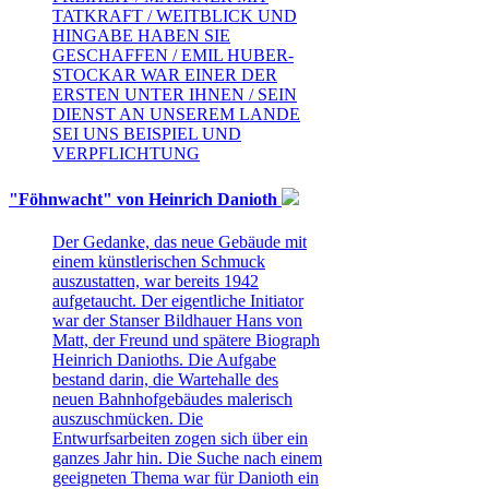
TATKRAFT / WEITBLICK UND
HINGABE HABEN SIE
GESCHAFFEN / EMIL HUBER-
STOCKAR WAR EINER DER
ERSTEN UNTER IHNEN / SEIN
DIENST AN UNSEREM LANDE
SEI UNS BEISPIEL UND
VERPFLICHTUNG
"Föhnwacht" von Heinrich Danioth
Der Gedanke, das neue Gebäude mit
einem künstlerischen Schmuck
auszustatten, war bereits 1942
aufgetaucht. Der eigentliche Initiator
war der Stanser Bildhauer Hans von
Matt, der Freund und spätere Biograph
Heinrich Danioths. Die Aufgabe
bestand darin, die Wartehalle des
neuen Bahnhofgebäudes malerisch
auszuschmücken. Die
Entwurfsarbeiten zogen sich über ein
ganzes Jahr hin. Die Suche nach einem
geeigneten Thema war für Danioth ein