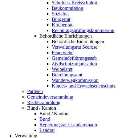
Schulrat / Kreisschulrat
Baukommission
Sozialrat
Bürgerrat
Kirchenrat
Rechnungsprüfungskommission
Behördliche Einrichtungen
Behördliche Einrichtungen
Verwaltungsrat Seerose
Feuerwehr
Gemeindeführungsstab
Zivilschutzorganisation
Weibelamt
Betreibungsamt
Wanderwegkommission
Kindes- und Erwachsenenschutz
Parteien
Gemeindeversammlung
Rechtssammlung
Bund / Kanton
Bund / Kanton
Bund
Regierungsrat / Landammann
Landrat
Verwaltung