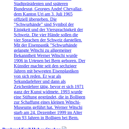
Stadtpräsidenten und späteren
Bundesrat, Georges André Chevallaz,
dem Kanton Uri am 3. Juli 1965
offiziell übergeben. Die
"Schwurhände" sind Symbol der
Einigkeit und der Viersprachigkeit der
Schweiz. Die vier Hände sollen die
vier Sprachen der Schweiz darstellen.
Mit der Eisenpastik "Schwurhände
gelangte Witschi zu allgemeiner
Bekanntheit Werner Witschi wurde
1906 in Urtenen bei Bern geboren. Der
Künstler machte seit den sechziger
Jahren mit bewegten Eisenplastiken
von sich reden. Er war als
Sekundarlehrer und dann als
Zeichenlehrer tätig, bevor er sich 1971
ganz der Kunst widmete. 1993 wurde
eine Stiftung gegründet, die in Bolligen
zur Schaffung eines kleinen Witschi-
Museums geführt hat. Werner Witschi
starb am 24. Dezember 1999 im Alter
von 93 Jahren in Bolligen bei Bern.