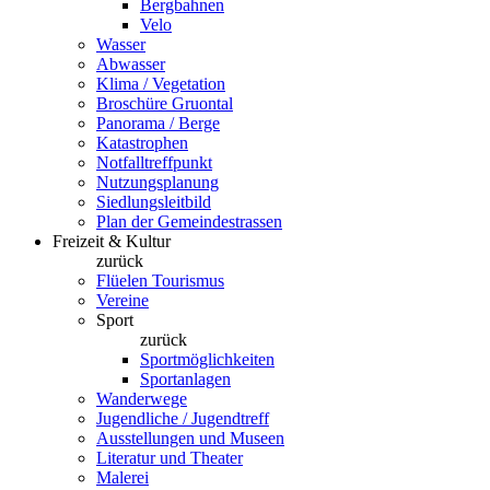
Bergbahnen
Velo
Wasser
Abwasser
Klima / Vegetation
Broschüre Gruontal
Panorama / Berge
Katastrophen
Notfalltreffpunkt
Nutzungsplanung
Siedlungsleitbild
Plan der Gemeindestrassen
Freizeit & Kultur
zurück
Flüelen Tourismus
Vereine
Sport
zurück
Sportmöglichkeiten
Sportanlagen
Wanderwege
Jugendliche / Jugendtreff
Ausstellungen und Museen
Literatur und Theater
Malerei