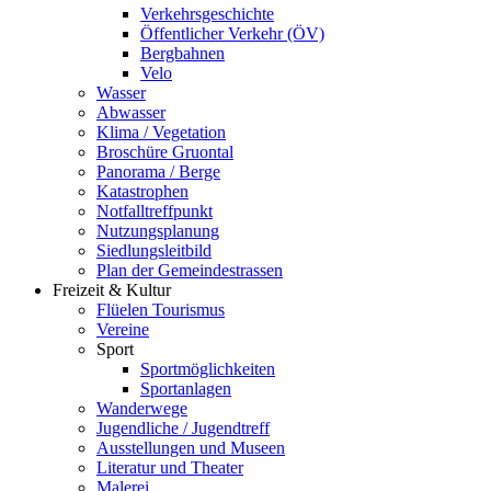
Verkehrsgeschichte
Öffentlicher Verkehr (ÖV)
Bergbahnen
Velo
Wasser
Abwasser
Klima / Vegetation
Broschüre Gruontal
Panorama / Berge
Katastrophen
Notfalltreffpunkt
Nutzungsplanung
Siedlungsleitbild
Plan der Gemeindestrassen
Freizeit & Kultur
Flüelen Tourismus
Vereine
Sport
Sportmöglichkeiten
Sportanlagen
Wanderwege
Jugendliche / Jugendtreff
Ausstellungen und Museen
Literatur und Theater
Malerei