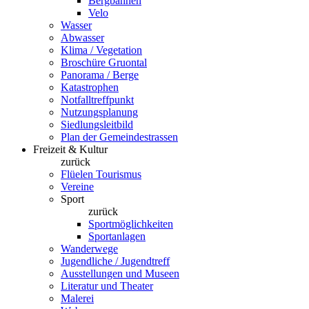
Bergbahnen
Velo
Wasser
Abwasser
Klima / Vegetation
Broschüre Gruontal
Panorama / Berge
Katastrophen
Notfalltreffpunkt
Nutzungsplanung
Siedlungsleitbild
Plan der Gemeindestrassen
Freizeit & Kultur
zurück
Flüelen Tourismus
Vereine
Sport
zurück
Sportmöglichkeiten
Sportanlagen
Wanderwege
Jugendliche / Jugendtreff
Ausstellungen und Museen
Literatur und Theater
Malerei