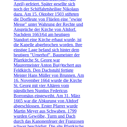
April) gefeiert. Später gesellte sich
noch der Schiffahrtsheilige Nikolaus
dazu. Am 15. Oktober 1503 stifteten
die Dorfleute von Flüelen eine "ewige
Messe" unter Wahrung der Rechte und
Ansprüche der Kirche von Altdorf.
Nachdem 1663/64 am heutigen
Standort eine Kirche erbaut wurde, ist
die Kapelle abgebrochen worden. Ihre
einstige Lage befand sich hinter dem
heutigen "Urnerhof". Baumeister der
Pfarrkirche St. Georg war
Maurermeister Anton Bu(r)tschert aus
Feldkirch. Den Dachstuhl fertigte
Meister Hans Müller von Brunnen. Am
16. November 1664 wurde die Kirche
St. Georg mit vier Altären vom
päpstlichen Nuntius Federicus
Borromäus eingeweiht. Am 31. März
1665 war die Abkurung von Altdorf
abgeschlossen. Erster Pfarrer wurde
Martin Meyer aus Schwaben. 1799
wurden Gewölbe, Turm und Dach
durch das Kanonenfeuer der Franzosen
schwer beschädigt. Die alte Pfarrkirche