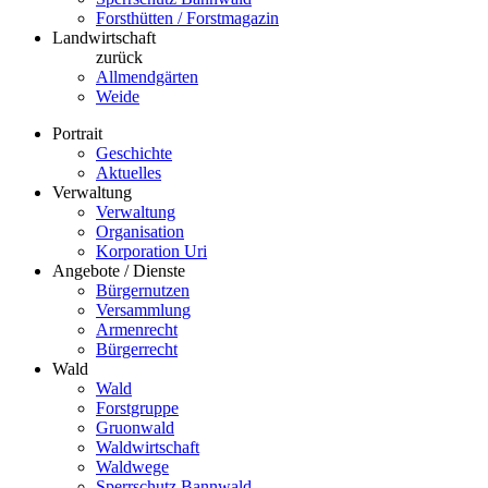
Forsthütten / Forstmagazin
Landwirtschaft
zurück
Allmendgärten
Weide
Portrait
Geschichte
Aktuelles
Verwaltung
Verwaltung
Organisation
Korporation Uri
Angebote / Dienste
Bürgernutzen
Versammlung
Armenrecht
Bürgerrecht
Wald
Wald
Forstgruppe
Gruonwald
Waldwirtschaft
Waldwege
Sperrschutz Bannwald