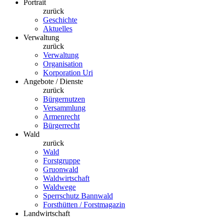
Portrait
zurück
Geschichte
Aktuelles
Verwaltung
zurück
Verwaltung
Organisation
Korporation Uri
Angebote / Dienste
zurück
Bürgernutzen
Versammlung
Armenrecht
Bürgerrecht
Wald
zurück
Wald
Forstgruppe
Gruonwald
Waldwirtschaft
Waldwege
Sperrschutz Bannwald
Forsthütten / Forstmagazin
Landwirtschaft