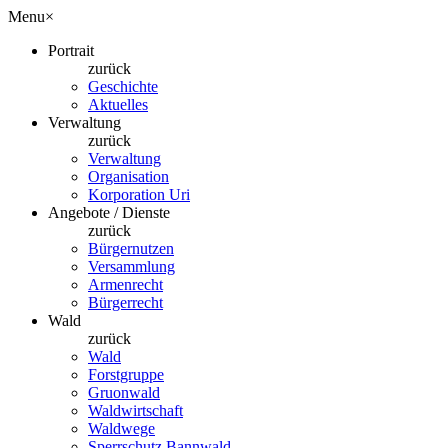
Menu
×
Portrait
zurück
Geschichte
Aktuelles
Verwaltung
zurück
Verwaltung
Organisation
Korporation Uri
Angebote / Dienste
zurück
Bürgernutzen
Versammlung
Armenrecht
Bürgerrecht
Wald
zurück
Wald
Forstgruppe
Gruonwald
Waldwirtschaft
Waldwege
Sperrschutz Bannwald