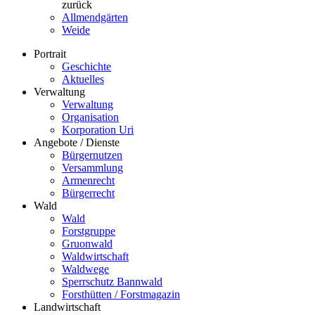
zurück
Allmendgärten
Weide
Portrait
Geschichte
Aktuelles
Verwaltung
Verwaltung
Organisation
Korporation Uri
Angebote / Dienste
Bürgernutzen
Versammlung
Armenrecht
Bürgerrecht
Wald
Wald
Forstgruppe
Gruonwald
Waldwirtschaft
Waldwege
Sperrschutz Bannwald
Forsthütten / Forstmagazin
Landwirtschaft