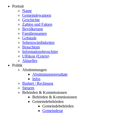
Portrait
Name
Gemeindewappen
Geschichte
Zahlen und Fakten
Bevölkerung
Familiennamen
Gebäude
Sehenswürdigkeiten
Brauchtum
Informationsbroschüre
URikon (Extern)
Aktuelles
Politik
Abstimmungen
Abstimmungsresultate
Infos
Budget / Rechnung
Steuern
Behörden & Kommissionen
Behörden & Kommissionen
Gemeindebehörden
Gemeindebehörden
Gemeinderat