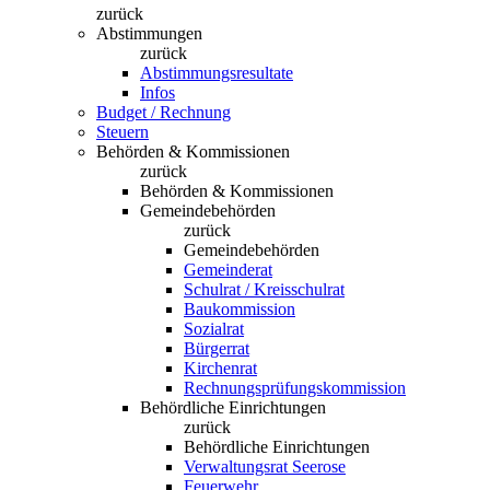
zurück
Abstimmungen
zurück
Abstimmungsresultate
Infos
Budget / Rechnung
Steuern
Behörden & Kommissionen
zurück
Behörden & Kommissionen
Gemeindebehörden
zurück
Gemeindebehörden
Gemeinderat
Schulrat / Kreisschulrat
Baukommission
Sozialrat
Bürgerrat
Kirchenrat
Rechnungsprüfungskommission
Behördliche Einrichtungen
zurück
Behördliche Einrichtungen
Verwaltungsrat Seerose
Feuerwehr