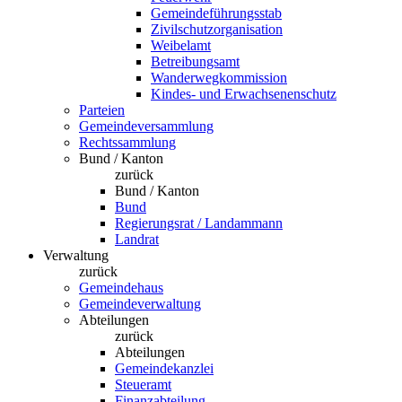
Gemeindeführungsstab
Zivilschutzorganisation
Weibelamt
Betreibungsamt
Wanderwegkommission
Kindes- und Erwachsenenschutz
Parteien
Gemeindeversammlung
Rechtssammlung
Bund / Kanton
zurück
Bund / Kanton
Bund
Regierungsrat / Landammann
Landrat
Verwaltung
zurück
Gemeindehaus
Gemeindeverwaltung
Abteilungen
zurück
Abteilungen
Gemeindekanzlei
Steueramt
Finanzabteilung