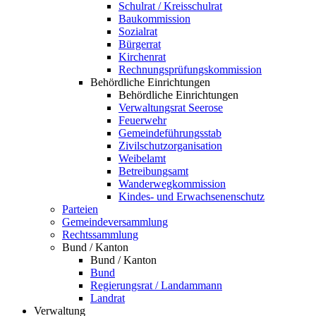
Schulrat / Kreisschulrat
Baukommission
Sozialrat
Bürgerrat
Kirchenrat
Rechnungsprüfungskommission
Behördliche Einrichtungen
Behördliche Einrichtungen
Verwaltungsrat Seerose
Feuerwehr
Gemeindeführungsstab
Zivilschutzorganisation
Weibelamt
Betreibungsamt
Wanderwegkommission
Kindes- und Erwachsenenschutz
Parteien
Gemeindeversammlung
Rechtssammlung
Bund / Kanton
Bund / Kanton
Bund
Regierungsrat / Landammann
Landrat
Verwaltung