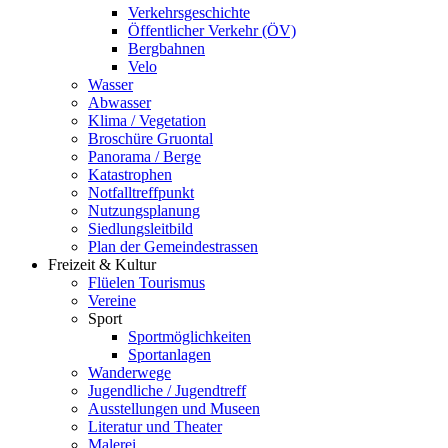
Verkehrsgeschichte
Öffentlicher Verkehr (ÖV)
Bergbahnen
Velo
Wasser
Abwasser
Klima / Vegetation
Broschüre Gruontal
Panorama / Berge
Katastrophen
Notfalltreffpunkt
Nutzungsplanung
Siedlungsleitbild
Plan der Gemeindestrassen
Freizeit & Kultur
Flüelen Tourismus
Vereine
Sport
Sportmöglichkeiten
Sportanlagen
Wanderwege
Jugendliche / Jugendtreff
Ausstellungen und Museen
Literatur und Theater
Malerei