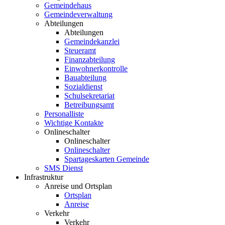
Gemeindehaus
Gemeindeverwaltung
Abteilungen
Abteilungen
Gemeindekanzlei
Steueramt
Finanzabteilung
Einwohnerkontrolle
Bauabteilung
Sozialdienst
Schulsekretariat
Betreibungsamt
Personalliste
Wichtige Kontakte
Onlineschalter
Onlineschalter
Onlineschalter
Spartageskarten Gemeinde
SMS Dienst
Infrastruktur
Anreise und Ortsplan
Ortsplan
Anreise
Verkehr
Verkehr