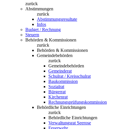
zurück
Abstimmungen
zurück
Abstimmungsresultate
Infos
Budget / Rechnung
Steuern
Behörden & Kommissionen
zurück
Behörden & Kommissionen
Gemeindebehörden
zurück
Gemeindebehörden
Gemeinderat
Schulrat / Kreisschulrat
Baukommission
Sozialrat
Bürgerrat
Kirchenrat
Rechnungsprüfungskommission
Behördliche Einrichtungen
zurück
Behördliche Einrichtungen
Verwaltungsrat Seerose
Feuerwehr