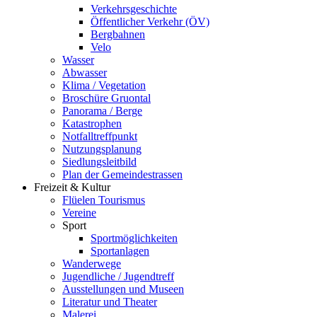
Verkehrsgeschichte
Öffentlicher Verkehr (ÖV)
Bergbahnen
Velo
Wasser
Abwasser
Klima / Vegetation
Broschüre Gruontal
Panorama / Berge
Katastrophen
Notfalltreffpunkt
Nutzungsplanung
Siedlungsleitbild
Plan der Gemeindestrassen
Freizeit & Kultur
Flüelen Tourismus
Vereine
Sport
Sportmöglichkeiten
Sportanlagen
Wanderwege
Jugendliche / Jugendtreff
Ausstellungen und Museen
Literatur und Theater
Malerei