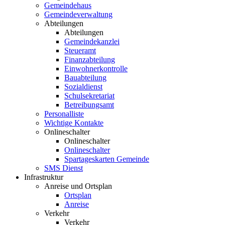
Gemeindehaus
Gemeindeverwaltung
Abteilungen
Abteilungen
Gemeindekanzlei
Steueramt
Finanzabteilung
Einwohnerkontrolle
Bauabteilung
Sozialdienst
Schulsekretariat
Betreibungsamt
Personalliste
Wichtige Kontakte
Onlineschalter
Onlineschalter
Onlineschalter
Spartageskarten Gemeinde
SMS Dienst
Infrastruktur
Anreise und Ortsplan
Ortsplan
Anreise
Verkehr
Verkehr