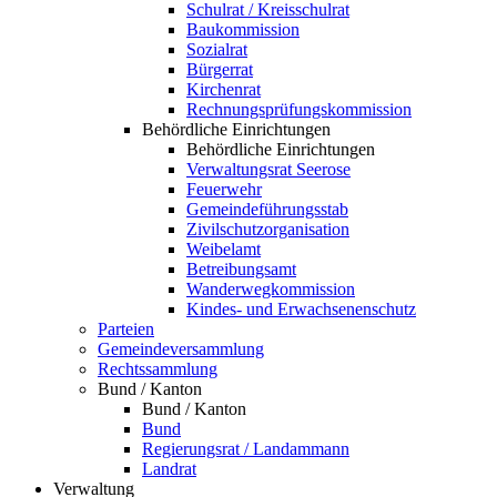
Schulrat / Kreisschulrat
Baukommission
Sozialrat
Bürgerrat
Kirchenrat
Rechnungsprüfungskommission
Behördliche Einrichtungen
Behördliche Einrichtungen
Verwaltungsrat Seerose
Feuerwehr
Gemeindeführungsstab
Zivilschutzorganisation
Weibelamt
Betreibungsamt
Wanderwegkommission
Kindes- und Erwachsenenschutz
Parteien
Gemeindeversammlung
Rechtssammlung
Bund / Kanton
Bund / Kanton
Bund
Regierungsrat / Landammann
Landrat
Verwaltung