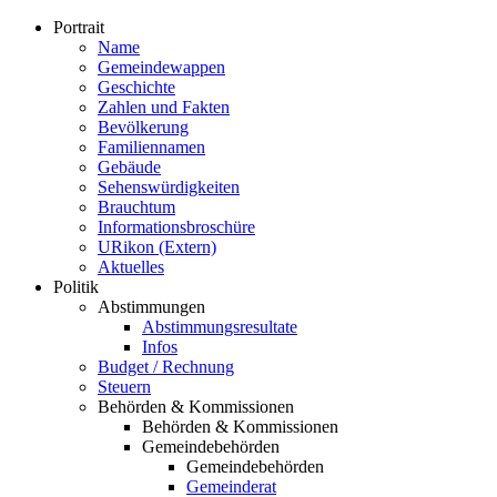
Portrait
Name
Gemeindewappen
Geschichte
Zahlen und Fakten
Bevölkerung
Familiennamen
Gebäude
Sehenswürdigkeiten
Brauchtum
Informationsbroschüre
URikon (Extern)
Aktuelles
Politik
Abstimmungen
Abstimmungsresultate
Infos
Budget / Rechnung
Steuern
Behörden & Kommissionen
Behörden & Kommissionen
Gemeindebehörden
Gemeindebehörden
Gemeinderat