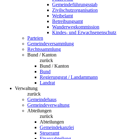
Gemeindeführungsstab
Zivilschutzorganisation
Weibelamt
Betreibungsamt
Wanderwegkommission
Kindes- und Erwachsenenschutz
Parteien
Gemeindeversammlung
Rechtssammlung
Bund / Kanton
zurück
Bund / Kanton
Bund
Regierungsrat / Landammann
Landrat
Verwaltung
zurück
Gemeindehaus
Gemeindeverwaltung
Abteilungen
zurück
Abteilungen
Gemeindekanzlei
Steueramt
Finanzabteilung