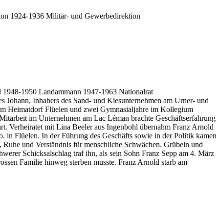
on 1924-1936 Militär- und Gewerbedirektion
d 1948-1950 Landammann 1947-1963 Nationalrat
es Johann, Inhabers des Sand- und Kiesunternehmen am Urner- und
inem Heimatdorf Flüelen und zwei Gymnasialjahre im Kollegium
ie Mitarbeit im Unternehmen am Lac Léman brachte Geschäftserfahrung
t. Verheiratet mit Lina Beeler aus Ingenbohl übernahm Franz Arnold
 in Flüelen. In der Führung des Geschäfts sowie in der Politik kamen
he, Ruhe und Verständnis für menschliche Schwächen. Grübeln und
chwerer Schicksalschlag traf ihn, als sein Sohn Franz Sepp am 4. März
rossen Familie hinweg sterben musste. Franz Arnold starb am