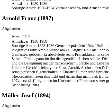
Amtsdauer:
1920-1936
Sonstige Ämter:
1920-1924 Vormundschafts- und Armendirekti
Arnold Franz (1897)
Abgelaufen
Partei:
FDP
Amtsdauer:
1936-1958
Sonstige Ämter:
1828-1936 Gemeindepräsident 1944-1946 un
Biografie:
Franz Arnold wurde am 21. August 1897 als Sohn d
Genfersee, geboren. Er absolvierte sechs Primarklassen in se
Sarnen. Früh begann für ihn die eigentliche Lebensschule. D
und die Begegnung mit der französischen Sprache und Lebensar
1922 die Geschäftsleitung der Firma Arnold, Aschwanden & Co.
seine typischen Eigenschaften in Einsatz: Humor, träfe Sprüc
Theoretisieren lagen ihm nicht und galten ihm nicht viel. Ein s
1974, erst 41-jährig mitten im Umbruch der Firma von seiner g
Stephanstag 1984.
Müller Josef (1894)
Abgelaufen