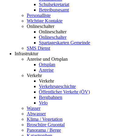
Schulsekretariat
Betreibungsamt
Personalliste
Wichtige Kontakte
Onlineschalter
Onlineschalter
Onlineschalter
Spartageskarten Gemeinde
SMS Dienst
Infrastruktur
Anreise und Ortsplan
Ortsplan
Anreise
Verkehr
Verkehr
Verkehrsgeschichte
Öffentlicher Verkehr (ÖV)
Bergbahnen
Velo
Wasser
Abwasser
Klima / Vegetation
Broschüre Gruontal
Panorama / Berge
Katastrophen