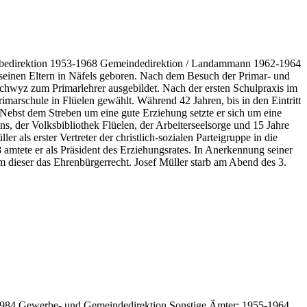
bedirektion 1953-1968 Gemeindedirektion / Landammann 1962-1964
 seinen Eltern in Näfels geboren. Nach dem Besuch der Primar- und
chwyz zum Primarlehrer ausgebildet. Nach der ersten Schulpraxis im
imarschule in Flüelen gewählt. Während 42 Jahren, bis in den Eintritt
 Nebst dem Streben um eine gute Erziehung setzte er sich um eine
ns, der Volksbibliothek Flüelen, der Arbeiterseelsorge und 15 Jahre
 als erster Vertreter der christlich-sozialen Parteigruppe in die
amtete er als Präsident des Erziehungsrates. In Anerkennung seiner
m dieser das Ehrenbürgerrecht. Josef Müller starb am Abend des 3.
-1984 Gewerbe- und Gemeindedirektion Sonstige Ämter: 1955-1964