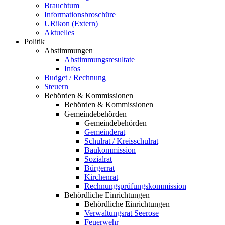
Brauchtum
Informationsbroschüre
URikon (Extern)
Aktuelles
Politik
Abstimmungen
Abstimmungsresultate
Infos
Budget / Rechnung
Steuern
Behörden & Kommissionen
Behörden & Kommissionen
Gemeindebehörden
Gemeindebehörden
Gemeinderat
Schulrat / Kreisschulrat
Baukommission
Sozialrat
Bürgerrat
Kirchenrat
Rechnungsprüfungskommission
Behördliche Einrichtungen
Behördliche Einrichtungen
Verwaltungsrat Seerose
Feuerwehr