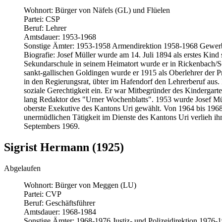
Wohnort:
Bürger von Näfels (GL) und Flüelen
Partei:
CSP
Beruf:
Lehrer
Amtsdauer:
1953-1968
Sonstige Ämter:
1953-1958 Armendirektion 1958-1968 Gewer
Biografie:
Josef Müller wurde am 14. Juli 1894 als erstes Kind
Sekundarschule in seinem Heimatort wurde er in Rickenbach/S
sankt-gallischen Goldingen wurde er 1915 als Oberlehrer der Pr
in den Regierungsrat, übter im Hafendorf den Lehrerberuf aus.
soziale Gerechtigkeit ein. Er war Mitbegründer des Kindergarte
lang Redaktor des "Urner Wochenblatts". 1953 wurde Josef Müller
oberste Exekutive des Kantons Uri gewählt. Von 1964 bis 1968 
unermüdlichen Tätigkeit im Dienste des Kantons Uri verlieh ih
Septembers 1969.
Sigrist Hermann (1925)
Abgelaufen
Wohnort:
Bürger von Meggen (LU)
Partei:
CVP
Beruf:
Geschäftsführer
Amtsdauer:
1968-1984
Sonstige Ämter:
1968-1976 Justiz- und Polizeidirektion 1976