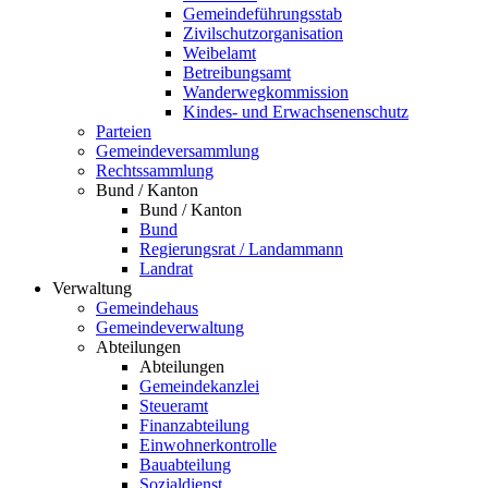
Gemeindeführungsstab
Zivilschutzorganisation
Weibelamt
Betreibungsamt
Wanderwegkommission
Kindes- und Erwachsenenschutz
Parteien
Gemeindeversammlung
Rechtssammlung
Bund / Kanton
Bund / Kanton
Bund
Regierungsrat / Landammann
Landrat
Verwaltung
Gemeindehaus
Gemeindeverwaltung
Abteilungen
Abteilungen
Gemeindekanzlei
Steueramt
Finanzabteilung
Einwohnerkontrolle
Bauabteilung
Sozialdienst